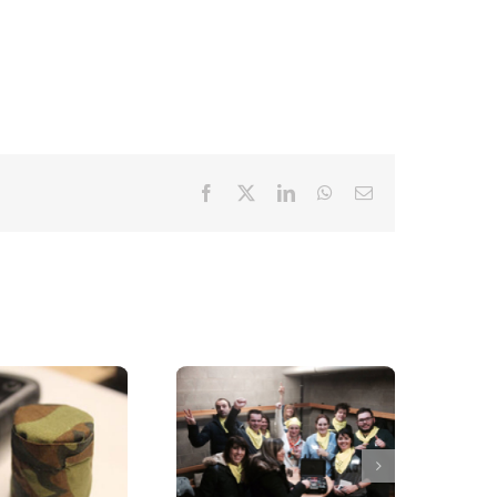
Facebook
X
LinkedIn
WhatsApp
E-
mail