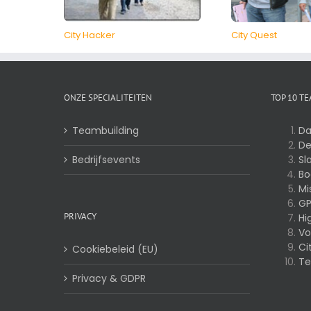
City Hacker
City Quest
ONZE SPECIALITEITEN
TOP 10 T
Teambuilding
Da
De
Bedrijfsevents
Sl
Bo
Mi
GP
PRIVACY
Hi
Vo
Ci
Cookiebeleid (EU)
Te
Privacy & GDPR