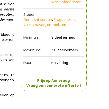
West-Vlaanderen
t ik, Don
ls eerste
xecuteur
Steden:
ader weet
Gent
,
Antwerpen
,
Brugge
,
Mons
,
Aalst
,
Leuven
,
Brussel
,
Hasselt
 bloed 10
Minimum:
8 deelnemers
e plekken
Maximum:
150 deelnemers
en zal de
s van Don
Duur:
Halve dag
or mij te
ntvangen.
Prijs op Aanvraag
Vraag een concrete offerte !
steden op