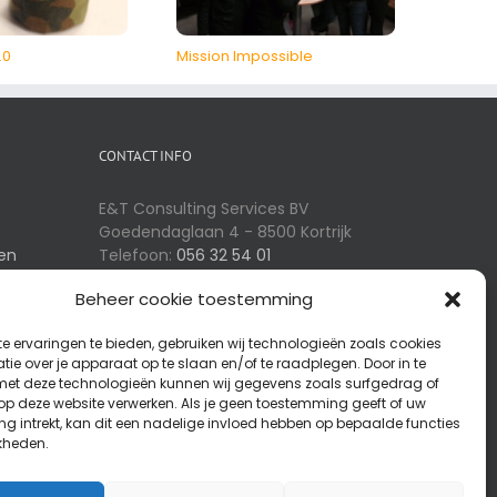
.0
Mission Impossible
Ontmas
CONTACT INFO
E&T Consulting Services BV
Goedendaglaan 4 - 8500 Kortrijk
en
Telefoon:
056 32 54 01
E-mail:
info@eotm.be
Beheer cookie toestemming
e ervaringen te bieden, gebruiken wij technologieën zoals cookies
en
SPIN-OFFS
ie over je apparaat op te slaan en/of te raadplegen. Door in te
t deze technologieën kunnen wij gegevens zoals surfgedrag of
 op deze website verwerken. Als je geen toestemming geeft of uw
RallyConcepts
g intrekt, kan dit een nadelige invloed hebben op bepaalde functies
Quizbizz - Bedrijfsquizzen op Maat
kheden.