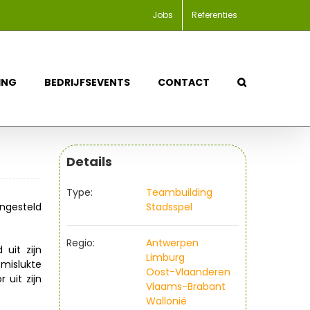
Jobs
Referenties
ING
BEDRIJFSEVENTS
CONTACT
Details
Type:
Teambuilding
ngesteld
Stadsspel
Regio:
Antwerpen
uit zijn
Limburg
mislukte
Oost-Vlaanderen
 uit zijn
Vlaams-Brabant
Wallonië