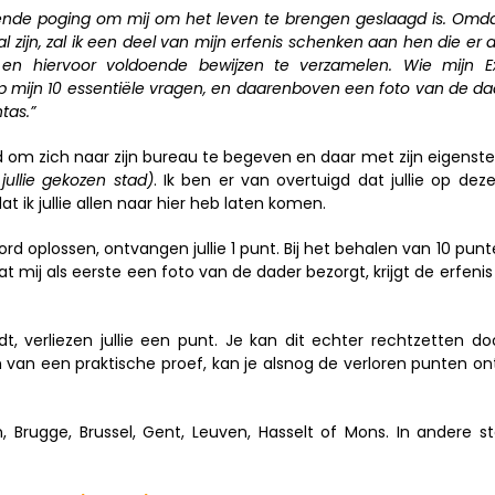
volgende poging om mij om het leven te brengen geslaagd is. Omda
 zijn, zal ik een deel van mijn erfenis schenken aan hen die er a
n hiervoor voldoende bewijzen te verzamelen. Wie mijn E
p mijn 10 essentiële vragen, en daarenboven een foto van de d
tas.”
gd om zich naar zijn bureau te begeven en daar met zijn eigenste
jullie gekozen stad)
. Ik ben er van overtuigd dat jullie op dez
 ik jullie allen naar hier heb laten komen.
d oplossen, ontvangen jullie 1 punt. Bij het behalen van 10 punt
t mij als eerste een foto van de dader bezorgt, krijgt de erfeni
, verliezen jullie een punt. Je kan dit echter rechtzetten do
n van een praktische proef, kan je alsnog de verloren punten o
, Brugge, Brussel, Gent, Leuven, Hasselt of Mons. In andere 