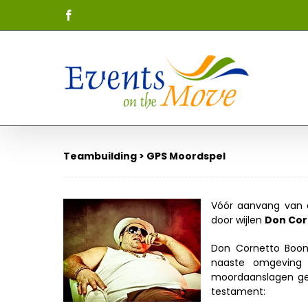
Skip
Facebook
to
content
Teambuilding > GPS Moordspel
Vóór aanvang van 
door wijlen
Don Cor
Don Cornetto Boon
naaste omgeving h
moordaanslagen gewe
testament: