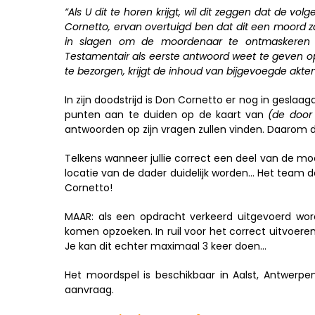
“Als U dit te horen krijgt, wil dit zeggen dat de 
Cornetto, ervan overtuigd ben dat dit een moord zal
in slagen om de moordenaar te ontmaskeren e
Testamentair als eerste antwoord weet te geven o
te bezorgen, krijgt de inhoud van bijgevoegde akten
In zijn doodstrijd is Don Cornetto er nog in geslaa
punten aan te duiden op de kaart van
(de door 
antwoorden op zijn vragen zullen vinden. Daarom dat
Telkens wanneer jullie correct een deel van de moor
locatie van de dader duidelijk worden… Het team da
Cornetto!
MAAR: als een opdracht verkeerd uitgevoerd wordt
komen opzoeken. In ruil voor het correct uitvoere
Je kan dit echter maximaal 3 keer doen…
Het moordspel is beschikbaar in Aalst, Antwerpen
aanvraag.