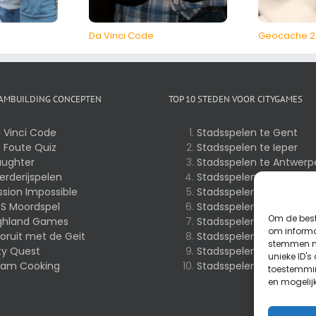
Da Vinci Code
Geocache 2
EAMBUILDING CONCEPTEN
TOP 10 STEDEN VOOR CITYGAMES
 Vinci Code
Stadsspelen te Gent
 Foute Quiz
Stadsspelen te Ieper
aughter
Stadsspelen te Antwerp
erderijspelen
Stadsspelen te Brugge
ssion Impossible
Stadsspelen te Brussel
S Moordspel
Stadsspelen te Kortrijk
Om de best
ghland Games
Stadsspelen te Mechel
om informat
oruit met de Geit
Stadsspelen te Leuven
stemmen me
ty Quest
Stadsspelen te Hasselt
unieke ID's
am Cooking
Stadsspelen te Luik
toestemmin
en mogelij