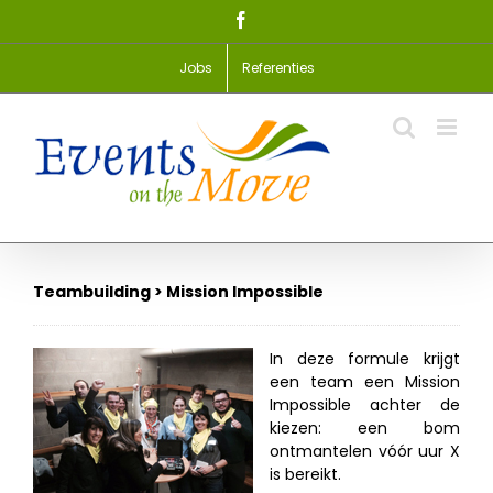
Skip
Facebook
to
content
Jobs
Referenties
Teambuilding > Mission Impossible
In deze formule krijgt
een team een Mission
Impossible achter de
kiezen: een bom
ontmantelen vóór uur X
is bereikt.