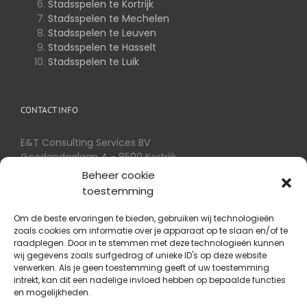
Stadsspelen te Kortrijk
Stadsspelen te Mechelen
Stadsspelen te Leuven
Stadsspelen te Hasselt
Stadsspelen te Luik
CONTACT INFO
E&T Consulting Services BV
Goedendaglaan 4 - 8500 Kortrijk
Telefoon:
056 32 54 01
Beheer cookie
E-mail:
info@eotm.be
toestemming
Om de beste ervaringen te bieden, gebruiken wij technologieën
zoals cookies om informatie over je apparaat op te slaan en/of te
SPIN-OFFS
raadplegen. Door in te stemmen met deze technologieën kunnen
wij gegevens zoals surfgedrag of unieke ID's op deze website
RallyConcepts
verwerken. Als je geen toestemming geeft of uw toestemming
intrekt, kan dit een nadelige invloed hebben op bepaalde functies
Quizbizz - Bedrijfsquizzen op Maat
en mogelijkheden.