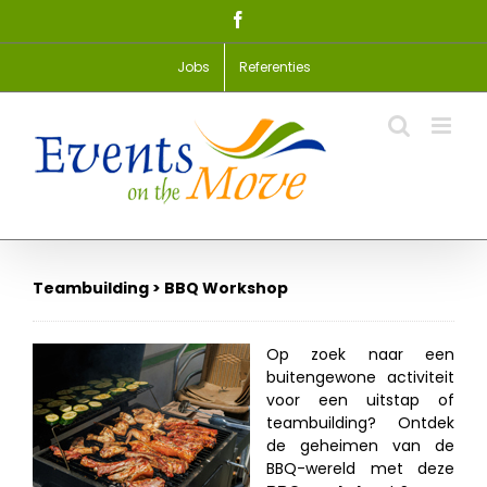
Skip
Facebook
to
content
Jobs
Referenties
Teambuilding > BBQ Workshop
Op zoek naar een
buitengewone activiteit
voor een uitstap of
teambuilding? Ontdek
de geheimen van de
BBQ-wereld met deze