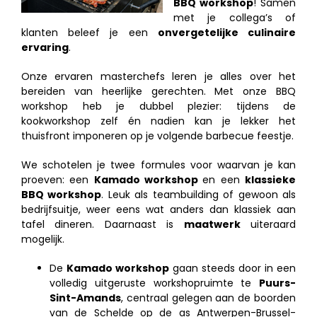
BBQ workshop
! Samen
met je collega’s of
klanten beleef je een
onvergetelijke culinaire
ervaring
.
Onze ervaren masterchefs leren je alles over het
bereiden van heerlijke gerechten. Met onze BBQ
workshop heb je dubbel plezier: tijdens de
kookworkshop zelf én nadien kan je lekker het
thuisfront imponeren op je volgende barbecue feestje.
We schotelen je twee formules voor waarvan je kan
proeven: een
Kamado workshop
en een
klassieke
BBQ workshop
. Leuk als teambuilding of gewoon als
bedrijfsuitje, weer eens wat anders dan klassiek aan
tafel dineren. Daarnaast is
maatwerk
uiteraard
mogelijk.
De
Kamado workshop
gaan steeds door in een
volledig uitgeruste workshopruimte te
Puurs-
Sint-Amands
, centraal gelegen aan de boorden
van de Schelde op de as Antwerpen-Brussel-