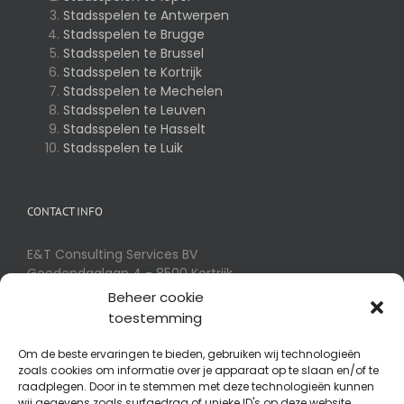
Stadsspelen te Antwerpen
Stadsspelen te Brugge
Stadsspelen te Brussel
Stadsspelen te Kortrijk
Stadsspelen te Mechelen
Stadsspelen te Leuven
Stadsspelen te Hasselt
Stadsspelen te Luik
CONTACT INFO
E&T Consulting Services BV
Goedendaglaan 4 - 8500 Kortrijk
Telefoon:
056 32 54 01
Beheer cookie
E-mail:
info@eotm.be
toestemming
Om de beste ervaringen te bieden, gebruiken wij technologieën
zoals cookies om informatie over je apparaat op te slaan en/of te
SPIN-OFFS
raadplegen. Door in te stemmen met deze technologieën kunnen
wij gegevens zoals surfgedrag of unieke ID's op deze website