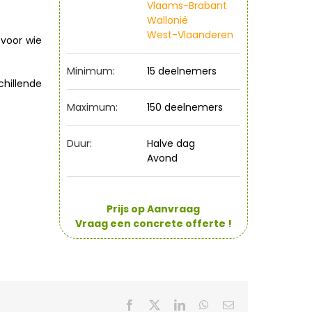
Vlaams-Brabant
Wallonië
West-Vlaanderen
 voor wie
Minimum:
15 deelnemers
chillende
Maximum:
150 deelnemers
Duur:
Halve dag
Avond
Prijs op Aanvraag
Vraag een concrete offerte !
Facebook
X
LinkedIn
WhatsApp
E-