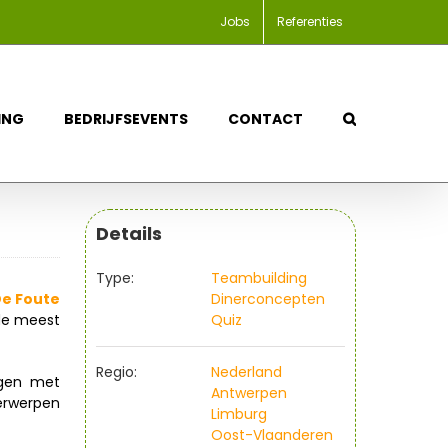
Jobs
Referenties
ING
BEDRIJFSEVENTS
CONTACT
Details
Type:
Teambuilding
De Foute
Dinerconcepten
 de meest
Quiz
Regio:
Nederland
agen met
Antwerpen
erwerpen
Limburg
Oost-Vlaanderen