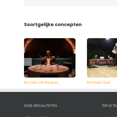
Soortgelijke concepten
De Clan van Ricardo
De Foute Quiz
ONZE SPECIALITEITEN
TOP 10 T