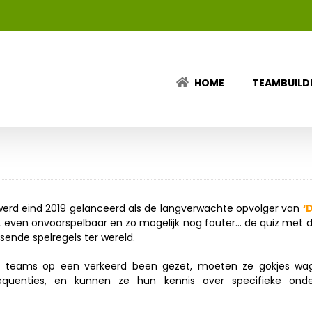
HOME
TEAMBUILD
erd eind 2019 gelanceerd als de langverwachte opvolger van
‘
ch, even onvoorspelbaar en zo mogelijk nog fouter… de quiz met
sende spelregels ter wereld.
e teams op een verkeerd been gezet, moeten ze gokjes w
equenties, en kunnen ze hun kennis over specifieke ond