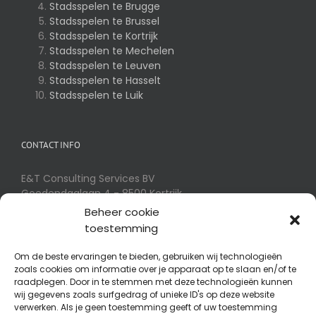
Stadsspelen te Brugge
Stadsspelen te Brussel
Stadsspelen te Kortrijk
Stadsspelen te Mechelen
Stadsspelen te Leuven
Stadsspelen te Hasselt
Stadsspelen te Luik
CONTACT INFO
E&T Consulting Services BV
Goedendaglaan 4 - 8500 Kortrijk
Telefoon:
056 32 54 01
Beheer cookie
E-mail:
info@eotm.be
toestemming
Om de beste ervaringen te bieden, gebruiken wij technologieën
zoals cookies om informatie over je apparaat op te slaan en/of te
SPIN-OFFS
raadplegen. Door in te stemmen met deze technologieën kunnen
wij gegevens zoals surfgedrag of unieke ID's op deze website
RallyConcepts
verwerken. Als je geen toestemming geeft of uw toestemming