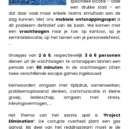
specifieke locatie – vaak
een drukke stad – en
dat daar vaak maar enkele teams simultaan aan de
slag kunnen. Met ons
mobiele ontsnappingsspel
is
dit probleem definitief van de baan. We komen met
een
vrachtwagen
naar je toe: op kantoor, op je
seminarielocatie, op het terrein van je personeelsfeest,
…
Groepjes van
2 à
5
, respectievelijk
3 à 6
personen
dienen uit de vrachtwagen te ontsnappen binnen een
periode van
60 minuten
. In de vrachtwagen zitten
twee verschillende escape games ingebouwd.
Kernwoorden: omgaan met tijdsdruk, samenwerken,
probleemoplossend denken, communicatie in kleine
groep, leiderschap, omgaan met stress,
inlevingsvermogen, …
Het thema van het eerste spel is
‘Project
Elimination’
. De corrupte overheid plant een gas
aanval. Als deel van het reddingsteam moet je de