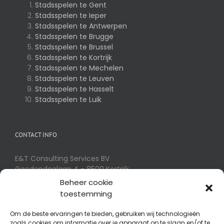
Stadsspelen te Gent
Stadsspelen te Ieper
Stadsspelen te Antwerpen
Stadsspelen te Brugge
Stadsspelen te Brussel
Stadsspelen te Kortrijk
Stadsspelen te Mechelen
Stadsspelen te Leuven
Stadsspelen te Hasselt
Stadsspelen te Luik
CONTACT INFO
E&T Consulting Services BV
Goedendaglaan 4 - 8500 Kortrijk
Telefoon:
056 32 54 01
Beheer cookie
E-mail:
info@eotm.be
toestemming
Om de beste ervaringen te bieden, gebruiken wij technologieën
zoals cookies om informatie over je apparaat op te slaan en/of te