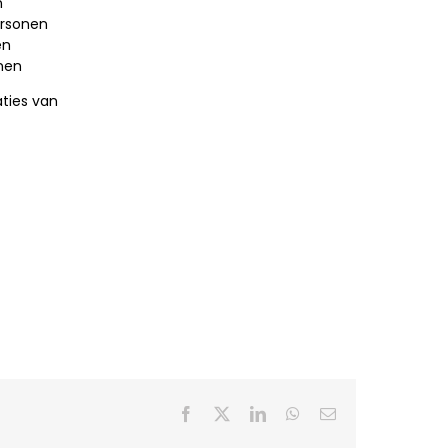
n
ersonen
en
onen
ties van
Facebook
X
LinkedIn
WhatsApp
E-
mail