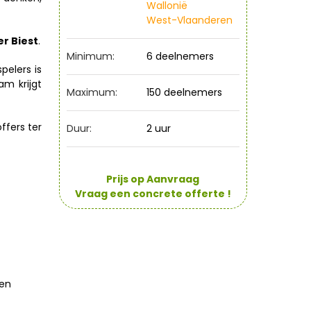
Wallonië
West-Vlaanderen
r Biest
.
Minimum:
6 deelnemers
pelers is
m krijgt
Maximum:
150 deelnemers
ffers ter
Duur:
2 uur
Prijs op Aanvraag
Vraag een concrete offerte !
nen