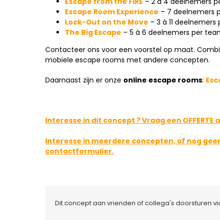
Escape from the FIRE
– 2 à 4 deelnemers pe
Escape Room Experience
– 7 deelnemers p
Lock-Out on the Move
– 3 à 11 deelnemers 
The Big Escape
– 5 à 6 deelnemers per team
Contacteer ons voor een voorstel op maat. Combin
mobiele escape rooms met andere concepten.
Daarnaast zijn er onze
online escape rooms
:
Esc
Interesse in dit concept ? Vraag een OFFERTE a
Interesse in meerdere concepten, of nog ge
contactformulier.
Dit concept aan vrienden of collega's doorsturen v