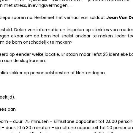
n met stress, inlevingsvermogen, …
d diepe sporen na. Herbeleef het verhaal van soldaat
Jean Van De
gesteld. Delen van informatie en inspelen op sterktes van medes
egen elkaar om de bom het snelst onklaar te maken. Ieder tea
n om de bom onschadelijk te maken?
 op eender welke locatie. Er staan maar liefst 25 identieke ko
an aan de slag kunnen.
iekslokker op personeelsfeesten of klantendagen.
eltijd).
mes
aan:
eam – duur: 75 minuten – simultane capaciteit tot 2.000 perso
 – duur: 10 à 30 minuten – simultane capaciteit tot 20 personen