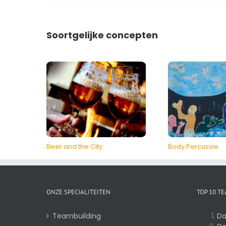
Soortgelijke concepten
Beer and the City
Body Percussie
ONZE SPECIALITEITEN
TOP 10 T
Teambuilding
Da