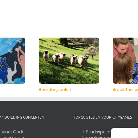
Boerderijspelen
Break The Ic
EAMBUILDING CONCEPTEN
TOP 10 STEDEN VOOR CITYGAMES
 Vinci Code
Stadsspelen te Gent