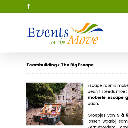
Skip
Facebook
to
content
Teambuilding > The Big Escape
Escape rooms maken 
bedrijf steeds moet
mobiele escape
baan.
Groepjes van
5 à 
lossen waarbij sam
Kernwoorden: om