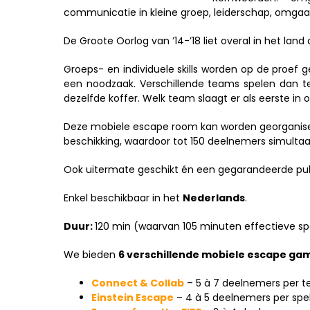
communicatie in kleine groep, leiderschap, omgaa
De Groote Oorlog van ’14-’18 liet overal in het lan
Groeps- en individuele skills worden op de proef 
een noodzaak. Verschillende teams spelen dan t
dezelfde koffer. Welk team slaagt er als eerste i
Deze mobiele escape room kan worden georganiseerd
beschikking, waardoor tot 150 deelnemers simulta
Ook uitermate geschikt én een gegarandeerde publ
Enkel beschikbaar in het
Nederlands
.
Duur:
120 min (waarvan 105 minuten effectieve spe
We bieden
6 verschillende mobiele escape ga
Connect & Collab
– 5 à 7 deelnemers per t
Einstein Escape
– 4 à 5 deelnemers per spel