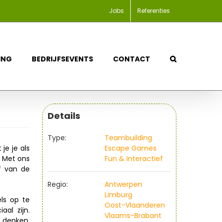
Jobs
Referenties
ING
BEDRIJFSEVENTS
CONTACT
Details
Type:
Teambuilding
je je als
Escape Games
. Met ons
Fun & Interactief
ef van de
Regio:
Antwerpen
Limburg
ls op te
Oost-Vlaanderen
al zijn.
Vlaams-Brabant
denken,