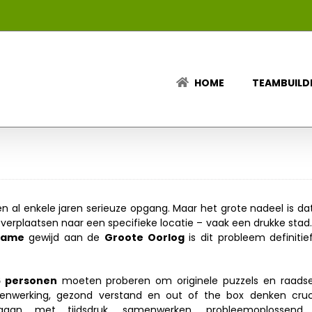
HOME
TEAMBUILD
al enkele jaren serieuze opgang. Maar het grote nadeel is dat 
 verplaatsen naar een specifieke locatie – vaak een drukke stad
 game
gewijd aan de
Groote Oorlog
is dit probleem definiti
6 personen
moeten proberen om originele puzzels en raadse
enwerking, gezond verstand en out of the box denken crucia
gaan met tijdsdruk, samenwerken, probleemoplossend 