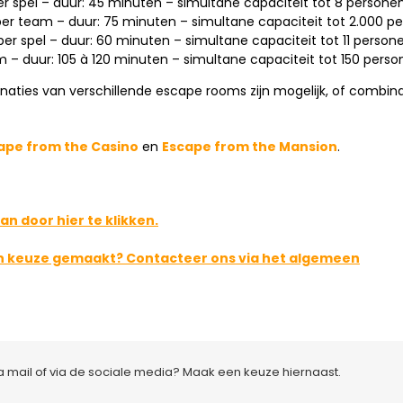
r spel – duur: 45 minuten – simultane capaciteit tot 8 persone
er team – duur: 75 minuten – simultane capaciteit tot 2.000 p
per spel – duur: 60 minuten – simultane capaciteit tot 11 person
 – duur: 105 à 120 minuten – simultane capaciteit tot 150 pers
aties van verschillende escape rooms zijn mogelijk, of combina
ape from the Casino
en
Escape from the Mansion
.
an door hier te klikken.
en keuze gemaakt? Contacteer ons via het algemeen
ia mail of via de sociale media? Maak een keuze hiernaast.